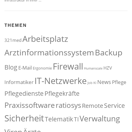
Infrastruktur in Ihrer …
THEMEN
Arbeitsplatz
321med
Arztinformationssystem
Backup
Firewall
Blog
E-Mail
HZV
Ergonomie
Humanscale
IT-Netzwerke
News
Informatiker
Pflege
Job
KI
Pflegedienste
Pflegekräfte
Praxissoftware
ratiosys
Service
Remote
Sicherheit
Verwaltung
Telematik
TI
Viren
Ärzte