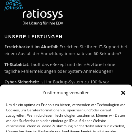
UNSERE LEISTUNGEN
Erreichbarkeit im Akutfall:
Erreichen Sie Ihren IT-Support bei
einem Ausfall der Anmeldung innerhalb von 60 Sekunden?
TI-Stabilität:
Läuft das eRezept und der eArztbrief ohne
tägliche Fehlermeldungen oder System-Anmeldungen?
Cyber-Sicherheit:
Ist Ihr Backup-System zu 100 % vor
Ransomware geschützt (Verschlüsselungstrojaner), sodass Sie
Zustimmung verwalten
im Ernstfall innerhalb von 2 Stunden wieder arbeitsfähig
sind?
Um dir ein optimales Erlebnis zu bieten, verwenden wir Technologien wie
Cookies, um Geräteinformationen zu speichern und/oder darauf
Kostentransparenz:
Sind Ihre monatlichen IT-
zuzugreifen. Wenn du diesen Technologien zustimmst, können wir Daten
Wartungsgebühren fix, oder steigen die Kosten bei jeder
wie das Surfverhalten oder eindeutige IDs auf dieser Website
kleinen Anpassung oder jedem Update?
verarbeiten. Wenn du deine Zustimmung nicht erteilst oder zurückziehst,
können bestimmte Merkmale und Funktionen beeinträchtigt werden.