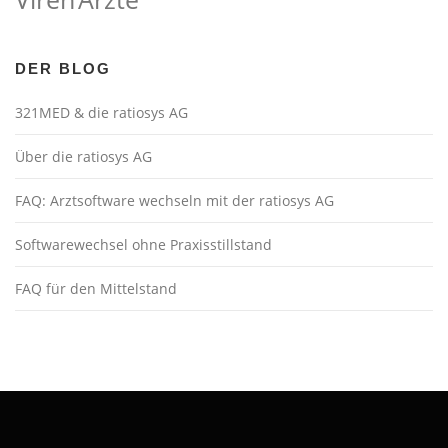
DER BLOG
321MED & die ratiosys AG
Über die ratiosys AG
FAQ: Arztsoftware wechseln mit der ratiosys AG
Softwarewechsel ohne Praxisstillstand
FAQ für den Mittelstand